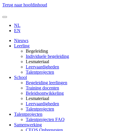
Terug naar hoofdinhoud
NL
EN
Nieuws
Leerling
Begeleiding
Individuele begeleiding
Lesmateriaal
Leervaardigheden
Talentprojecten
School
Begeleiding leerlingen
Training docenten
Beleidsontwikkeling
Lesmateriaal
Leervaardigheden
Talentprojecten
Talentprojecten
Talentprojecten FAQ
Samenwerking
CEOS Opbrengsten