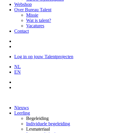
Webshop
Over Bureau Talent
Missie
Wat is talent?
Vacatures
Contact
Log in op jouw Talentprojecten
NL
EN
Nieuws
Leerling
Begeleiding
Individuele begeleiding
Lesmateriaal