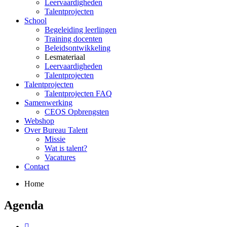
Leervaardigheden
Talentprojecten
School
Begeleiding leerlingen
Training docenten
Beleidsontwikkeling
Lesmateriaal
Leervaardigheden
Talentprojecten
Talentprojecten
Talentprojecten FAQ
Samenwerking
CEOS Opbrengsten
Webshop
Over Bureau Talent
Missie
Wat is talent?
Vacatures
Contact
Home
Agenda