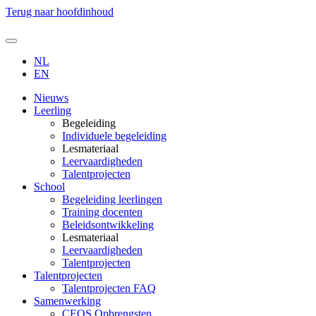
Terug naar hoofdinhoud
NL
EN
Nieuws
Leerling
Begeleiding
Individuele begeleiding
Lesmateriaal
Leervaardigheden
Talentprojecten
School
Begeleiding leerlingen
Training docenten
Beleidsontwikkeling
Lesmateriaal
Leervaardigheden
Talentprojecten
Talentprojecten
Talentprojecten FAQ
Samenwerking
CEOS Opbrengsten