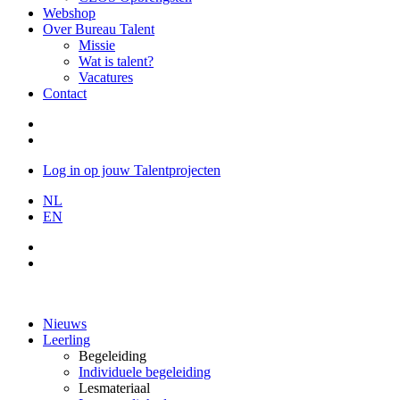
Webshop
Over Bureau Talent
Missie
Wat is talent?
Vacatures
Contact
Log in op jouw Talentprojecten
NL
EN
Nieuws
Leerling
Begeleiding
Individuele begeleiding
Lesmateriaal