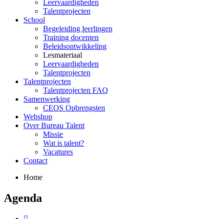
Leervaardigheden
Talentprojecten
School
Begeleiding leerlingen
Training docenten
Beleidsontwikkeling
Lesmateriaal
Leervaardigheden
Talentprojecten
Talentprojecten
Talentprojecten FAQ
Samenwerking
CEOS Opbrengsten
Webshop
Over Bureau Talent
Missie
Wat is talent?
Vacatures
Contact
Home
Agenda