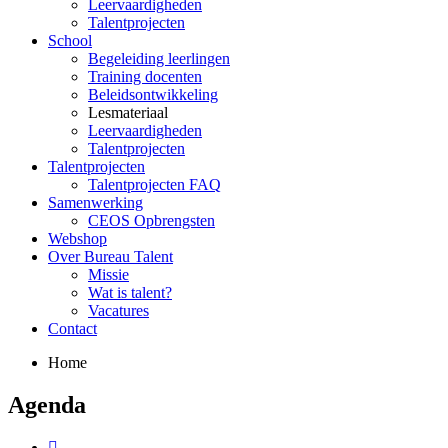
Leervaardigheden
Talentprojecten
School
Begeleiding leerlingen
Training docenten
Beleidsontwikkeling
Lesmateriaal
Leervaardigheden
Talentprojecten
Talentprojecten
Talentprojecten FAQ
Samenwerking
CEOS Opbrengsten
Webshop
Over Bureau Talent
Missie
Wat is talent?
Vacatures
Contact
Home
Agenda